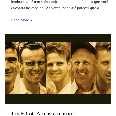
lembrar, você tem sido confrontado com os limites que você
encontra no espelho. Às vezes, pode até parecer que o
Read More »
Jim
Elliot,
Armas
e
martírio
Jim Elliot, Armas e martírio