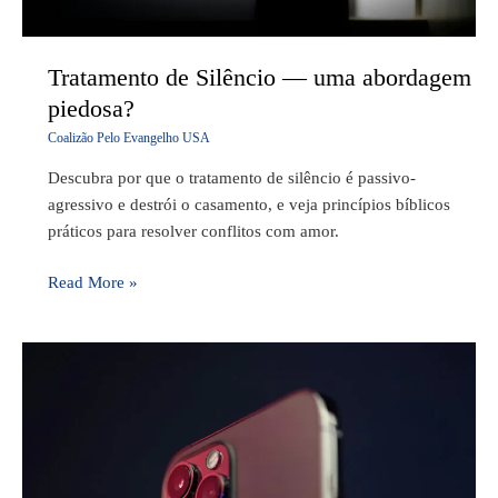
Tratamento de Silêncio — uma abordagem
piedosa?
Coalizão Pelo Evangelho USA
Descubra por que o tratamento de silêncio é passivo-
agressivo e destrói o casamento, e veja princípios bíblicos
práticos para resolver conflitos com amor.
Read More »
As
3
identidades
do
Povo
de