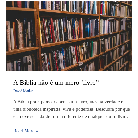
A
Bíblia
não
é
um
mero
‘livro”
A Bíblia não é um mero ‘livro”
David Mathis
A Bíblia pode parecer apenas um livro, mas na verdade é
uma biblioteca inspirada, viva e poderosa. Descubra por que
ela deve ser lida de forma diferente de qualquer outro livro.
Read More »