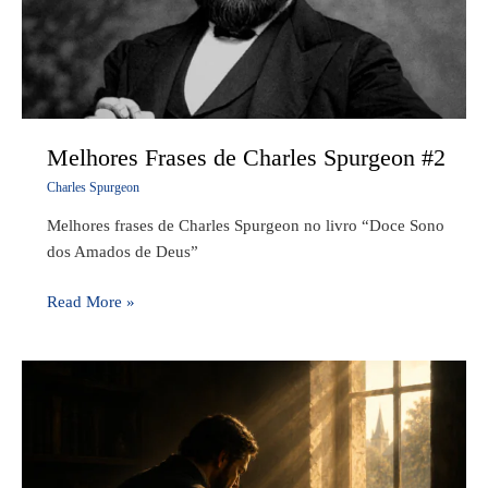
Melhores Frases de Charles Spurgeon #2
Charles Spurgeon
Melhores frases de Charles Spurgeon no livro “Doce Sono
dos Amados de Deus”
Read More »
Você
está
entre
os
Amados