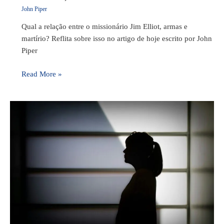
John Piper
Qual a relação entre o missionário Jim Elliot, armas e
martírio? Reflita sobre isso no artigo de hoje escrito por John
Piper
Read More »
Tratamento
de
Silêncio
—
uma
abordagem
piedosa?