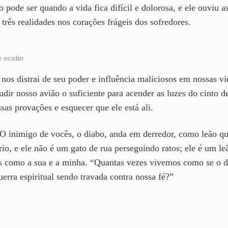
 pode ser quando a vida fica difícil e dolorosa, e ele ouviu
rês realidades nos corações frágeis dos sofredores.
 oculto
os distrai de seu poder e influência maliciosos em nossas vi
udir nosso avião o suficiente para acender as luzes do cinto d
as provações e esquecer que ele está ali.
 “O inimigo de vocês, o diabo, anda em derredor, como leão 
o, e ele não é um gato de rua perseguindo ratos; ele é um leã
s como a sua e a minha. “Quantas vezes vivemos como se o d
rra espiritual sendo travada contra nossa fé?”