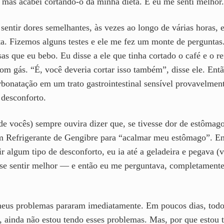
, mas acabei cortando-o da minha dieta. E eu me senti melhor.
sentir dores semelhantes, às vezes ao longo de várias horas
. Fizemos alguns testes e ele me fez um monte de perguntas. 
sas que eu bebo. Eu disse a ele que tinha cortado o café e o 
om gás. “É, você deveria cortar isso também”, disse ele. Entã
rbonatação em um trato gastrointestinal sensível provavelment
 desconforto.
e vocês) sempre ouvira dizer que, se tivesse dor de estômago
 Refrigerante de Gengibre para “acalmar meu estômago”. Ent
r algum tipo de desconforto, eu ia até a geladeira e pegava
sse sentir melhor — e então eu me perguntava, completamente
meus problemas pararam imediatamente. Em poucos dias, todo
, ainda não estou tendo esses problemas. Mas, por que estou 