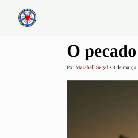
Ir
para
o
conteúdo
O pecado 
Por
Marshall Segal
•
3 de março