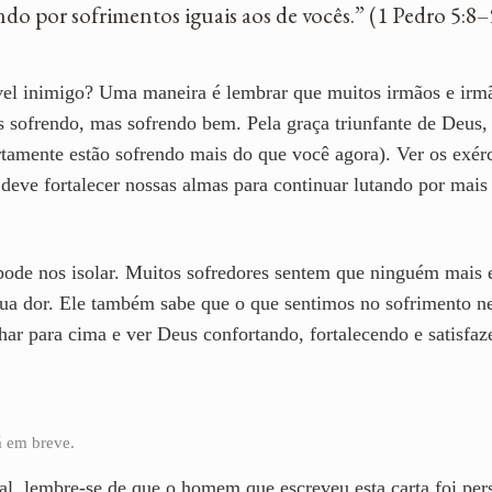
do por sofrimentos iguais aos de vocês.” (1 Pedro 5:8–
vel inimigo? Uma maneira é lembrar que muitos irmãos e irmã
ofrendo, mas sofrendo bem. Pela graça triunfante de Deus, 
ertamente estão sofrendo mais do que você agora). Ver os exé
 deve fortalecer nossas almas para continuar lutando por ma
ode nos isolar. Muitos sofredores sentem que ninguém mais e
ua dor. Ele também sabe que o que sentimos no sofrimento n
har para cima e ver Deus confortando, fortalecendo e satisfa
rá em breve.
al, lembre-se de que o homem que escreveu esta carta foi per