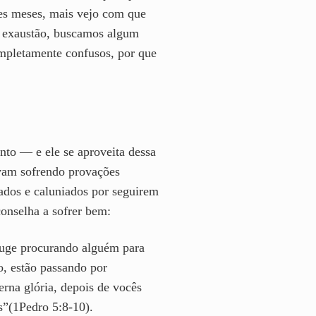
ses meses, mais vejo com que
 exaustão, buscamos algum
ompletamente confusos, por que
to — e ele se aproveita dessa
tavam sofrendo provações
mados e caluniados por seguirem
conselha a sofrer bem:
 ruge procurando alguém para
o, estão passando por
erna glória, depois de vocês
s”(1Pedro 5:8-10).