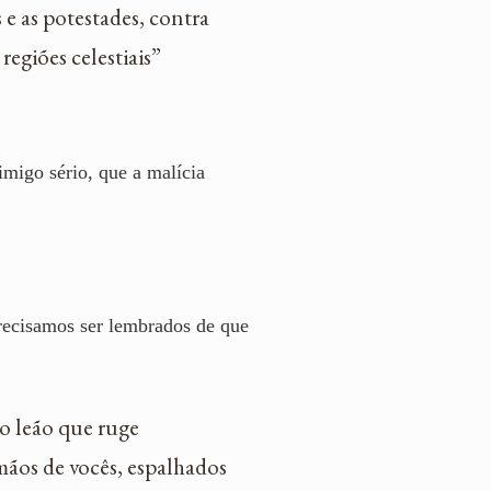
 e as potestades, contra
egiões celestiais”
migo sério, que a malícia
ecisamos ser lembrados de que
mo leão que ruge
mãos de vocês, espalhados