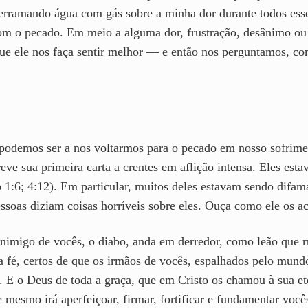
derramando água com gás sobre a minha dor durante todos es
m o pecado. Em meio a alguma dor, frustração, desânimo ou
que ele nos faça sentir melhor — e então nos perguntamos, c
podemos ser a nos voltarmos para o pecado em nosso sofrimen
eve sua primeira carta a crentes em aflição intensa. Eles es
o 1:6; 4:12). Em particular, muitos deles estavam sendo difa
essoas diziam coisas horríveis sobre eles. Ouça como ele os a
 inimigo de vocês, o diabo, anda em derredor, como leão que
a fé, certos de que os irmãos de vocês, espalhados pelo mund
. E o Deus de toda a graça, que em Cristo os chamou à sua et
 mesmo irá aperfeiçoar, firmar, fortificar e fundamentar você