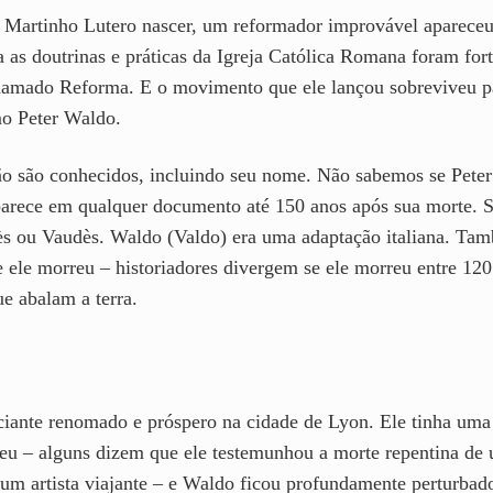
e Martinho Lutero nascer, um reformador improvável apareceu
a as doutrinas e práticas da Igreja Católica Romana foram for
chamado Reforma. E o movimento que ele lançou sobreviveu pa
mo Peter Waldo.
o são conhecidos, incluindo seu nome. Não sabemos se Peter
parece em qualquer documento até 150 anos após sua morte. 
s ou Vaudès. Waldo (Valdo) era uma adaptação italiana. Ta
e ele morreu – historiadores divergem se ele morreu entre 12
e abalam a terra.
nte renomado e próspero na cidade de Lyon. Ele tinha uma e
eu – alguns dizem que ele testemunhou a morte repentina de
um artista viajante – e Waldo ficou profundamente perturbado