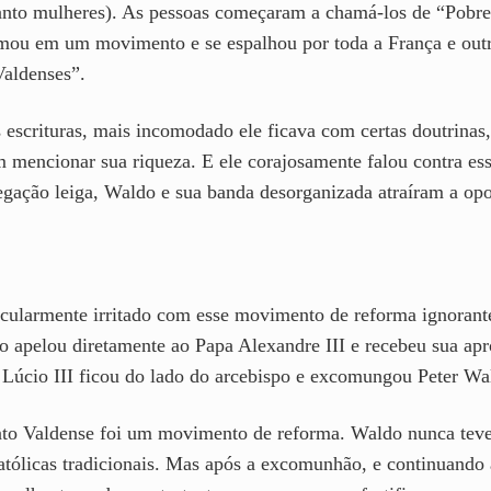
anto mulheres). As pessoas começaram a chamá-los de “Pobres
mou em um movimento e se espalhou por toda a França e outra
aldenses”.
scrituras, mais incomodado ele ficava com certas doutrinas, 
m mencionar sua riqueza. E ele corajosamente falou contra es
regação leiga, Waldo e sua banda desorganizada atraíram a opos
icularmente irritado com esse movimento de reforma ignoran
apelou diretamente ao Papa Alexandre III e recebeu sua apr
 Lúcio III ficou do lado do arcebispo e excomungou Peter Wal
o Valdense foi um movimento de reforma. Waldo nunca teve a
tólicas tradicionais. Mas após a excomunhão, e continuando