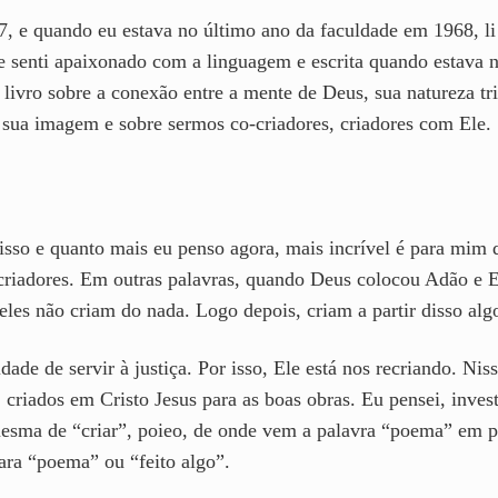
 e quando eu estava no último ano da faculdade em 1968, li
Me senti apaixonado com a linguagem e escrita quando estava
 livro sobre a conexão entre a mente de Deus, sua natureza tri
à sua imagem e sobre sermos co-criadores, criadores com Ele.
sso e quanto mais eu penso agora, mais incrível é para mim q
 criadores. Em outras palavras, quando Deus colocou Adão e E
 eles não criam do nada. Logo depois, criam a partir disso alg
de de servir à justiça. Por isso, Ele está nos recriando. Nis
 criados em Cristo Jesus para as boas obras. Eu pensei, inve
mesma de “criar”, poieo, de onde vem a palavra “poema” em p
para “poema” ou “feito algo”.