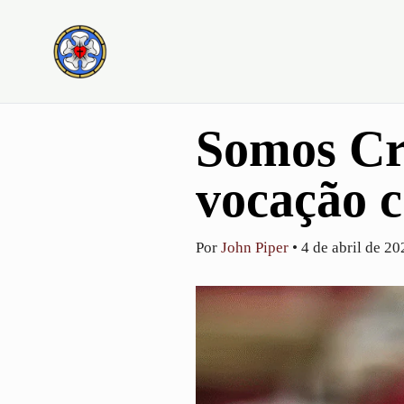
Ir
para
o
conteúdo
Somos Cr
vocação 
Por
John Piper
•
4 de abril de 20