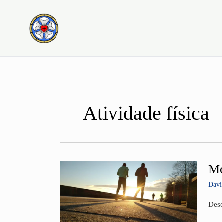
Ir
para
o
conteúdo
Atividade física
Mo
Mov
o
Davi
corp
reno
Desc
a