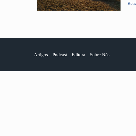
men
Rea
Artigos
Podcast
Editora
Sobre Nós