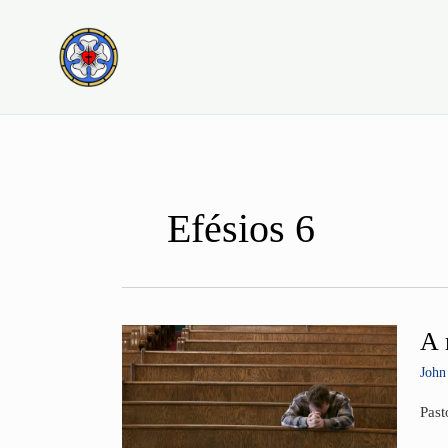
Ir
para
o
conteúdo
Efésios 6
A 
A
maio
John
ajud
que
Past
a