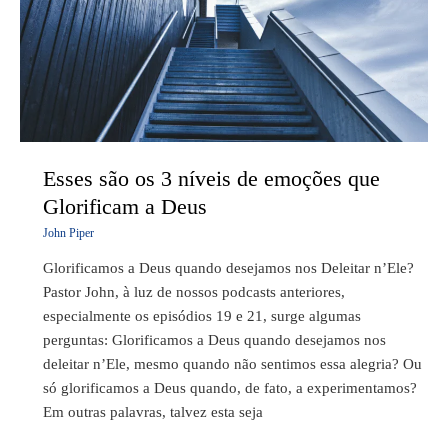
níveis
de
emoções
que
Glorificam
a
Deus
Esses são os 3 níveis de emoções que
Glorificam a Deus
John Piper
Glorificamos a Deus quando desejamos nos Deleitar n’Ele?
Pastor John, à luz de nossos podcasts anteriores,
especialmente os episódios 19 e 21, surge algumas
perguntas: Glorificamos a Deus quando desejamos nos
deleitar n’Ele, mesmo quando não sentimos essa alegria? Ou
só glorificamos a Deus quando, de fato, a experimentamos?
Em outras palavras, talvez esta seja