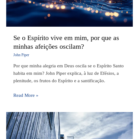
por
que
as
minhas
afeições
Se o Espírito vive em mim, por que as
oscilam?
minhas afeições oscilam?
John Piper
Por que minha alegria em Deus oscila se o Espírito Santo
habita em mim? John Piper explica, à luz de Efésios, a
plenitude, os frutos do Espírito e a santificação.
Read More »
Esses
são
os
3