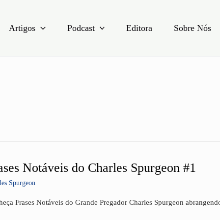
Artigos
Podcast
Editora
Sobre Nós
ases Notáveis do Charles Spurgeon #1
es
veis
les Spurgeon
les
eça Frases Notáveis do Grande Pregador Charles Spurgeon abrangendo 
rgeon