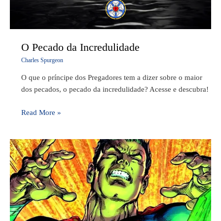
O Pecado da Incredulidade
Charles Spurgeon
O que o príncipe dos Pregadores tem a dizer sobre o maior
dos pecados, o pecado da incredulidade? Acesse e descubra!
Read More »
A
arma
favorita
de
Satanás
contra você