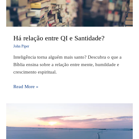
Há relação entre QI e Santidade?
John Piper
Inteligência torna alguém mais santo? Descubra o que a
Bíblia ensina sobre a relação entre mente, humildade e
crescimento espiritual.
Read More »
Quão
saudável
é
a
sua