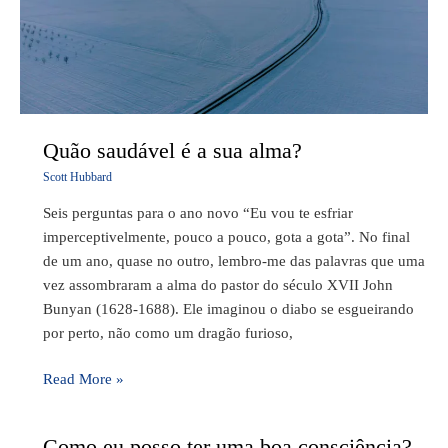
alma?
Quão saudável é a sua alma?
Scott Hubbard
Seis perguntas para o ano novo “Eu vou te esfriar
imperceptivelmente, pouco a pouco, gota a gota”. No final
de um ano, quase no outro, lembro-me das palavras que uma
vez assombraram a alma do pastor do século XVII John
Bunyan (1628-1688). Ele imaginou o diabo se esgueirando
por perto, não como um dragão furioso,
Read More »
Como eu posso ter uma boa consciência?
Como