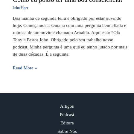
eu
John Piper
posso
Boa manhã de segunda feira e obrigado por estar ouvindo
ter
hoje. Começamos a semana com uma pergunta bem afiada e
uma
robusta de um ouvinte chamado Arnaldo. Aqui está: “Olá
boa
Tony e Pastor John. Obrigado pelo seu trabalho nesse
consciência?
podcast. Minha pergunta é uma que eu tenho lutado por mais
de duas décadas. É a seguinte:
Read More »
Artigos
Podcast
Editora
Sobre Nós