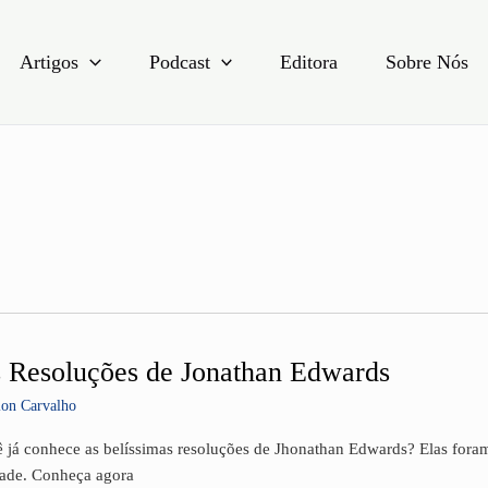
Artigos
Podcast
Editora
Sobre Nós
 Resoluções de Jonathan Edwards
luções
lon Carvalho
than
 já conhece as belíssimas resoluções de Jhonathan Edwards? Elas foram 
ards
ade. Conheça agora