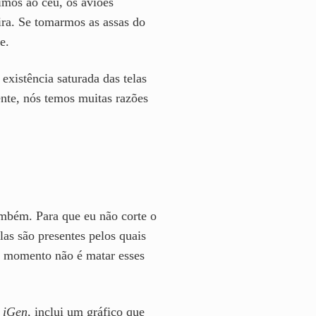
imos ao céu, os aviões
ira. Se tomarmos as assas do
e.
xistência saturada das telas
ente, nós temos muitas razões
ambém. Para que eu não corte o
las são presentes pelos quais
o momento não é matar esses
a
iGen
, inclui um gráfico que