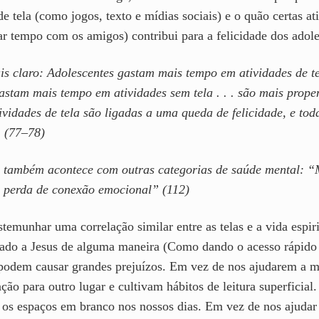
de tela (como jogos, texto e mídias sociais) e o quão certas a
tar tempo com os amigos) contribui para a felicidade dos adole
s claro: Adolescentes gastam mais tempo em atividades de tel
gastam mais tempo em atividades sem tela . . . são mais prope
vidades de tela são ligadas a uma queda de felicidade, e toda
. (77–78)
, também acontece com outras categorias de saúde mental: “
 e perda de conexão emocional” (112)
emunhar uma correlação similar entre as telas e a vida espir
lado a Jesus de alguma maneira (Como dando o acesso rápido à
 podem causar grandes prejuízos. Em vez de nos ajudarem a me
o para outro lugar e cultivam hábitos de leitura superficial.
os espaços em branco nos nossos dias. Em vez de nos ajudar a