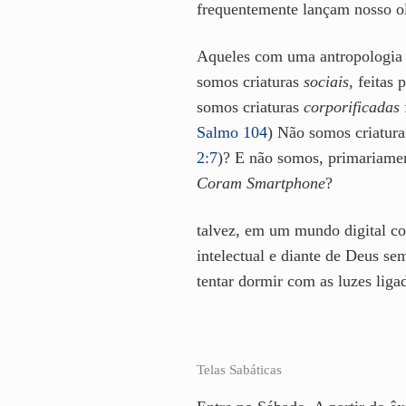
frequentemente lançam nosso ol
Aqueles com uma antropologia bí
somos criaturas
sociais
, feitas
somos criaturas
corporificadas
Salmo 104
) Não somos criatur
2:7
)? E não somos, primariamen
Coram Smartphone
?
talvez, em um mundo digital com
intelectual e diante de Deus se
tentar dormir com as luzes ligad
Telas Sabáticas