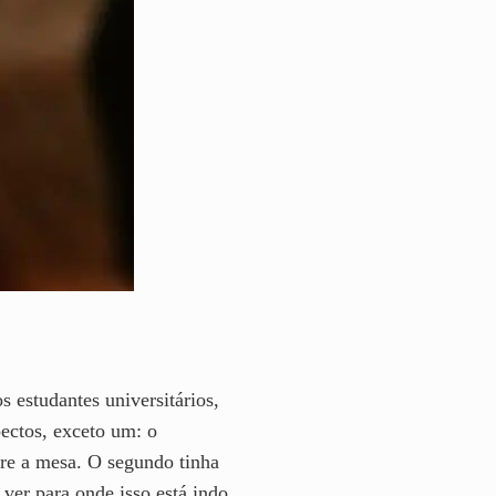
 estudantes universitários,
pectos, exceto um: o
bre a mesa. O segundo tinha
ver para onde isso está indo.