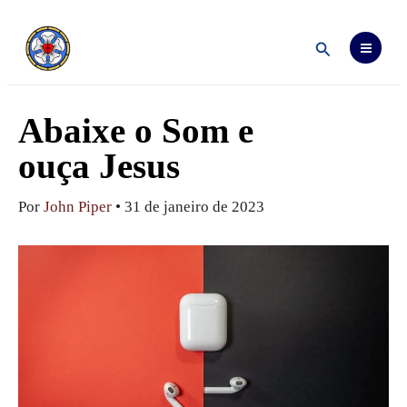
Ir
para
o
Pesquisar
conteúdo
Abaixe o Som e
ouça Jesus
Por
John Piper
•
31 de janeiro de 2023