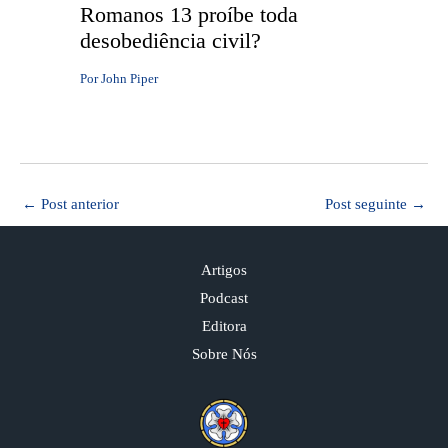
Romanos 13 proíbe toda
desobediência civil?
Por
John Piper
←
Post anterior
Post seguinte
→
Artigos
Podcast
Editora
Sobre Nós