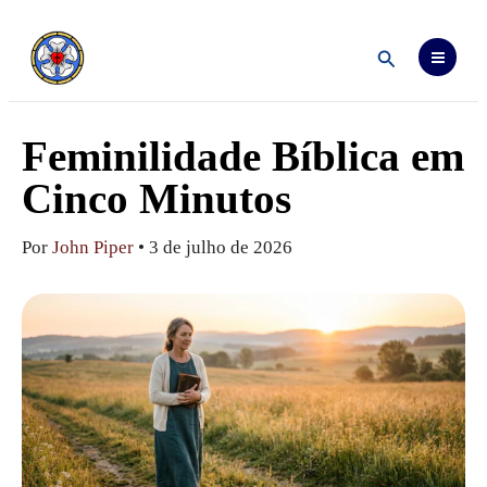
Ir
para
o
Pesquisar
conteúdo
Feminilidade Bíblica em
Cinco Minutos
Por
John Piper
•
3 de julho de 2026