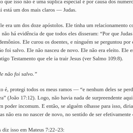
to que isso não é uma súplica especial é por causa dos numer
i está um dos mais claros — Judas.
 Ele era um dos doze apóstolos. Ele tinha um relacionamento 
 não há evidência de que todos eles disseram: “Por que Judas
demônios. Ele curou os doentes, e ninguém se perguntou por q
o foi salvo. Ele não nasceu de novo. Ele não era eleito. Ele er
ntigo Testamento que ele ia trair Jesus (ver Salmo 109:8).
e não foi salvo.”
to é, protegi todos os meus ramos — “e nenhum deles se perde
ra” (João 17:12). Logo, não havia nada de surpreendente aqui 
m poder incomum. E então, se alguém olhasse para isso, diria
Mas não era no nascer de novo, no sentido de ser efetivament
us diz isso em Mateus 7:22–23: