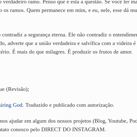
o verdadeiro ramo. Penso que é esta a questão. Se você ler ma
são os ramos. Quem permanece em mim, e eu, nele, esse dá m
 contradiz a segurança eterna. Ele não contradiz o entendime
do, adverte que a união verdadeira e salvífica com a videira
ério. É mais do que milagres. É produzir os frutos de amor.
ue (Revisão);
iring God
. Traduzido e publicado com autorização.
nos ajudar em algum dos nossos projetos (Blog, Youtube, Podc
 contato conosco pelo DIRECT DO INSTAGRAM.