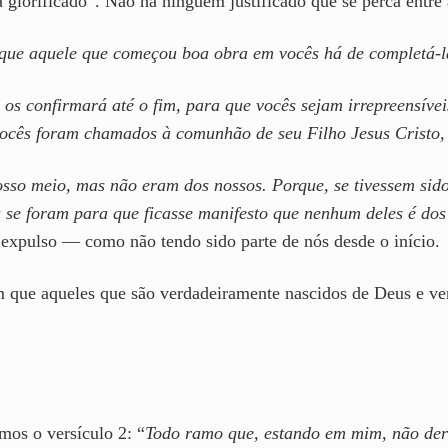
á glorificado”. Não há ninguém justificado que se perca entre a
 que aquele que começou boa obra em vocês há de completá-la
os confirmará até o fim, para que vocês sejam irrepreensíve
 vocês foram chamados à comunhão de seu Filho Jesus Cristo,
sso meio, mas não eram dos nossos. Porque, se tivessem sido
se foram para que ficasse manifesto que nenhum deles é dos
 expulso — como não tendo sido parte de nós desde o início.
m que aqueles que são verdadeiramente nascidos de Deus e v
mos o versículo 2: “
Todo ramo que, estando em mim, não der f