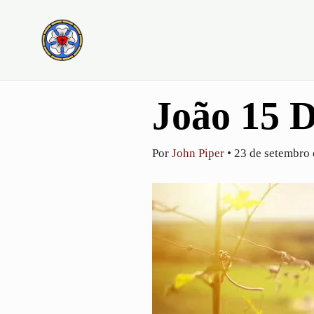
Ir
para
o
conteúdo
João 15 D
Por
John Piper
•
23 de setembro