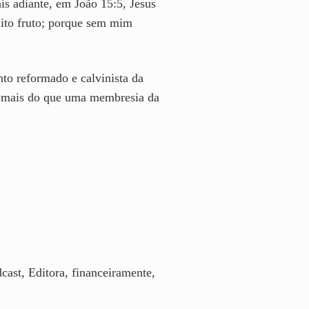
is adiante, em João 15:5, Jesus
uito fruto; porque sem mim
nto reformado e calvinista da
 é mais do que uma membresia da
ast, Editora, financeiramente,