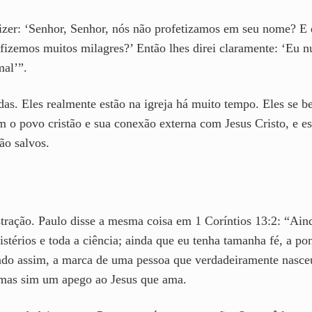
dizer: ‘Senhor, Senhor, nós não profetizamos em seu nome? 
zemos muitos milagres?’ Então lhes direi claramente: ‘Eu n
mal’”.
das. Eles realmente estão na igreja há muito tempo. Eles se b
o povo cristão e sua conexão externa com Jesus Cristo, e est
ão salvos.
stração. Paulo disse a mesma coisa em 1 Coríntios 13:2: “Ai
istérios e toda a ciência; ainda que eu tenha tamanha fé, a po
endo assim, a marca de uma pessoa que verdadeiramente nasc
 mas sim um apego ao Jesus que ama.