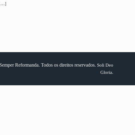
 […]
Semper Reformanda. Todos os direitos reservados.
Soli Deo
Gloria.