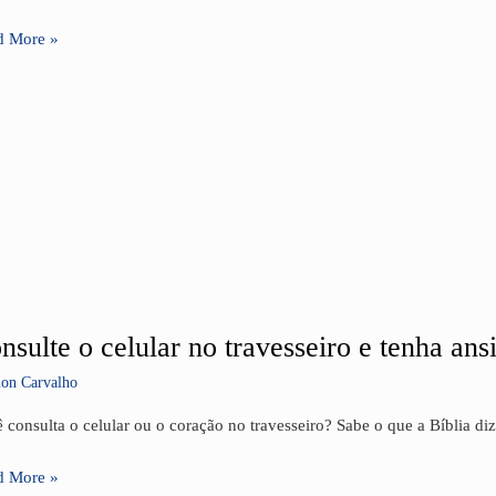
s
d More »
nsulte o celular no travesseiro e tenha ans
ulte
lon Carvalho
lar
 consulta o celular ou o coração no travesseiro? Sabe o que a Bíblia diz
esseiro
d More »