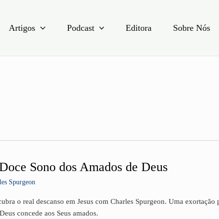
Artigos
Podcast
Editora
Sobre Nós
Doce Sono dos Amados de Deus
e
les Spurgeon
o
ubra o real descanso em Jesus com Charles Spurgeon. Uma exortação p
dos
Deus concede aos Seus amados.