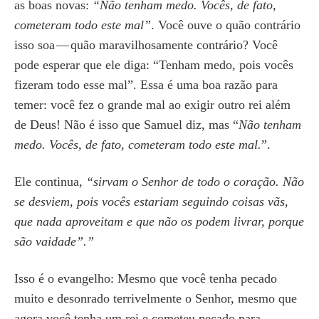
as boas novas:
“Não tenham medo. Vocês, de fato,
cometeram todo este mal”
. Você ouve o quão contrário
isso soa — quão maravilhosamente contrário? Você
pode esperar que ele diga: “Tenham medo, pois vocês
fizeram todo esse mal”. Essa é uma boa razão para
temer: você fez o grande mal ao exigir outro rei além
de Deus! Não é isso que Samuel diz, mas “
Não tenham
medo. Vocês, de fato, cometeram todo este mal.
”.
Ele continua,
“sirvam o Senhor de todo o coração. Não
se desviem, pois vocês estariam seguindo coisas vãs,
que nada aproveitam e que não os podem livrar, porque
são vaidade”.”
Isso é o evangelho: Mesmo que você tenha pecado
muito e desonrado terrivelmente o Senhor, mesmo que
agora você tenha um rei e cometeu pecado para