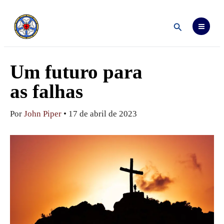
Ir
para
o
Pesquisar
conteúdo
Um futuro para
as falhas
Por
John Piper
•
17 de abril de 2023