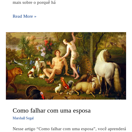
mais sobre o porquê há
Read More »
Como
falhar
com
uma
esposa
Como falhar com uma esposa
Marshall Segal
Nesse artigo “Como falhar com uma esposa”, você aprenderá