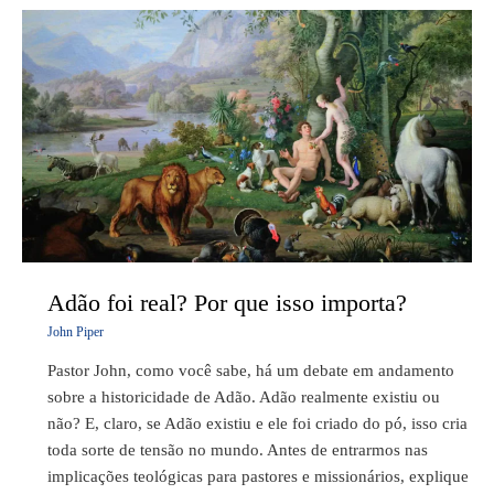
Adão
foi
real?
Por
que
isso
importa?
Adão foi real? Por que isso importa?
John Piper
Pastor John, como você sabe, há um debate em andamento
sobre a historicidade de Adão. Adão realmente existiu ou
não? E, claro, se Adão existiu e ele foi criado do pó, isso cria
toda sorte de tensão no mundo. Antes de entrarmos nas
implicações teológicas para pastores e missionários, explique