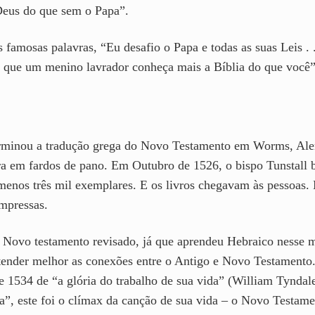
Deus do que sem o Papa”.
 famosas palavras, “Eu desafio o Papa e todas as suas Leis . 
m que um menino lavrador conheça mais a Bíblia do que você”
erminou a tradução grega do Novo Testamento em Worms, Al
rra em fardos de pano. Em Outubro de 1526, o bispo Tunstall 
enos três mil exemplares. E os livros chegavam às pessoas. N
mpressas.
Novo testamento revisado, já que aprendeu Hebraico nesse 
tender melhor as conexões entre o Antigo e Novo Testamento.
1534 de “a glória do trabalho de sua vida” (William Tyndale
”, este foi o clímax da canção de sua vida – o Novo Testame