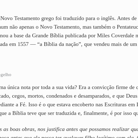
o Novo Testamento grego foi traduzido para o inglês. Antes d
omum não apenas o Novo Testamento, mas também o Pentateuco
rnou a base da Grande Bíblia publicada por Miles Coverdale n
cada em 1557 — “a Bíblia da nação”, que vendeu mais de um 
ngelho
ma única nota por toda a sua vida? Era a convicção firme de 
cado, cegos, mortos, condenados e desamparados, e que Deus 
diante a Fé. Isso é o que estava encoberto nas Escrituras em 
que a Bíblia teve que ser traduzida e, finalmente, é por isso q
s as boas obras, nos justifica antes que possamos realizar 
sa antes que ele possa ter qualquer filho legítimo com ela.
(