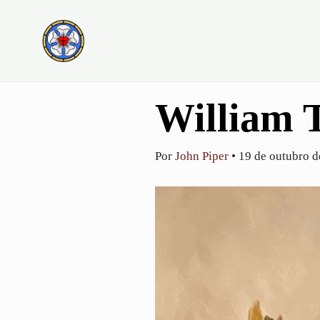
Ir
Loading
para
posts…
o
conteúdo
William 
Por
John Piper
•
19 de outubro 